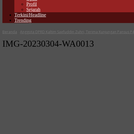
Profil
Sejarah
Terkini/Headline
Trending
Beranda
Anggota DPRD Kaltim Saefuddin Zuhri, Terima Kunjungan Pansus P
IMG-20230304-WA0013