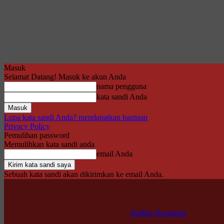
Masuk
Selamat Datang! Masuk ke akun Anda
nama pengguna
kata sandi Anda
Lupa kata sandi Anda? mendapatkan bantuan
Privacy Policy
Pemulihan password
Memulihkan kata sandi anda
email Anda
Sebuah kata sandi akan dikirimkan ke email Anda.
Kaltim Nusantara