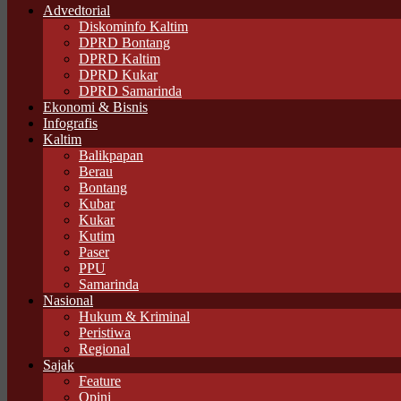
Advedtorial
Diskominfo Kaltim
DPRD Bontang
DPRD Kaltim
DPRD Kukar
DPRD Samarinda
Ekonomi & Bisnis
Infografis
Kaltim
Balikpapan
Berau
Bontang
Kubar
Kukar
Kutim
Paser
PPU
Samarinda
Nasional
Hukum & Kriminal
Peristiwa
Regional
Sajak
Feature
Opini