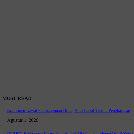
MOST READ
Komitmen Kawal Pembangunan Hijau, Andi Faizal Terima Penghargaan
Agustus 1, 2026
DPP PDI Perjuangan Resmi Tunjuk Joni Alla Padang sebagai Wakil Ket