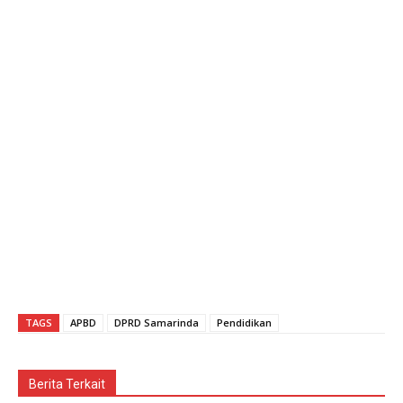
TAGS
APBD
DPRD Samarinda
Pendidikan
Berita Terkait