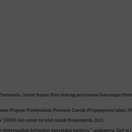
amarinda, Ahmat Sopian Noor dukung penyusunan Rancangan Peratur
edalam Program Pembentukan Peraturan Daerah (Propemperda) tahun 20
IV DPRD dan sejauh ini telah masuk Propemperda 2023.
 menyesuaikan kebutuhan masyarakat nantinya,” ungkapnya, Jum’at (