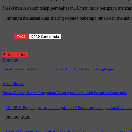
Meski masih dalam tahap pembahasan, Ahmat terus berupaya mencari
“Tentunya melaksanakan sharing kepada beberapa pihak dan melakukan
TAGS
DPRD Samarinda
Berita Terkait
Bontang
Komitmen Kawal Pembangunan Hijau, Andi Faizal Terima Penghargaan
Advedtorial
Novan Dorong Sistem Pengaduan Terintegrasi di Seluruh Pesantren Samarinda
DPP PDI Perjuangan Resmi Tunjuk Joni Alla Padang sebagai Wakil Ketu
Juli 30, 2026
Operasi Gabungan Bea Cukai dan Polri Gagalkan Upaya Penyelundupan 7,9 