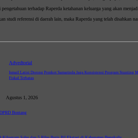
 pengetahuan terhadap Raperda ketahanan keluarga yang akan menjadi 
 studi referensi di daerah lain, maka Raperda yang telah disahkan na
Advedtorial
Ismail Latisi Dorong Pemkot Samarinda Jaga Konsistensi Program Stunting 
Fiskal Terbatas
Agustus 1, 2026
a DPRD Bontang
Kilogram Sabu dan 5 Ribu Butir Pil Ekstasi di Kabupaten Bengkalis