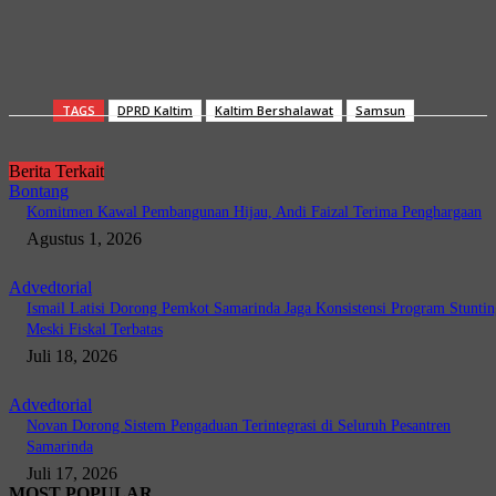
TAGS
DPRD Kaltim
Kaltim Bershalawat
Samsun
Berita Terkait
Bontang
Komitmen Kawal Pembangunan Hijau, Andi Faizal Terima Penghargaan
Agustus 1, 2026
Advedtorial
Ismail Latisi Dorong Pemkot Samarinda Jaga Konsistensi Program Stuntin
Meski Fiskal Terbatas
Juli 18, 2026
Advedtorial
Novan Dorong Sistem Pengaduan Terintegrasi di Seluruh Pesantren
Samarinda
Juli 17, 2026
MOST POPULAR