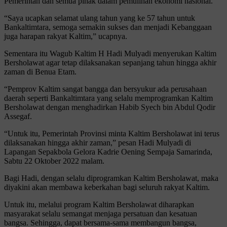
Pemerintah dan semua pihak dalam pemulihan ekonomi nasional.
“Saya ucapkan selamat ulang tahun yang ke 57 tahun untuk
Bankaltimtara, semoga semakin sukses dan menjadi Kebanggaan
juga harapan rakyat Kaltim,” ucapnya.
Sementara itu Wagub Kaltim H Hadi Mulyadi menyerukan Kaltim
Bersholawat agar tetap dilaksanakan sepanjang tahun hingga akhir
zaman di Benua Etam.
“Pemprov Kaltim sangat bangga dan bersyukur ada perusahaan
daerah seperti Bankaltimtara yang selalu memprogramkan Kaltim
Bersholawat dengan menghadirkan Habib Syech bin Abdul Qodir
Assegaf.
“Untuk itu, Pemerintah Provinsi minta Kaltim Bersholawat ini terus
dilaksanakan hingga akhir zaman,” pesan Hadi Mulyadi di
Lapangan Sepakbola Gelora Kadrie Oening Sempaja Samarinda,
Sabtu 22 Oktober 2022 malam.
Bagi Hadi, dengan selalu diprogramkan Kaltim Bersholawat, maka
diyakini akan membawa keberkahan bagi seluruh rakyat Kaltim.
Untuk itu, melalui program Kaltim Bersholawat diharapkan
masyarakat selalu semangat menjaga persatuan dan kesatuan
bangsa. Sehingga, dapat bersama-sama membangun bangsa,