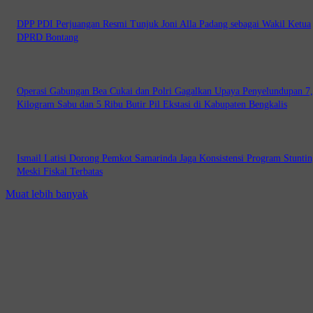
DPP PDI Perjuangan Resmi Tunjuk Joni Alla Padang sebagai Wakil Ketua
DPRD Bontang
Operasi Gabungan Bea Cukai dan Polri Gagalkan Upaya Penyelundupan 7
Kilogram Sabu dan 5 Ribu Butir Pil Ekstasi di Kabupaten Bengkalis
Ismail Latisi Dorong Pemkot Samarinda Jaga Konsistensi Program Stuntin
Meski Fiskal Terbatas
Muat lebih banyak