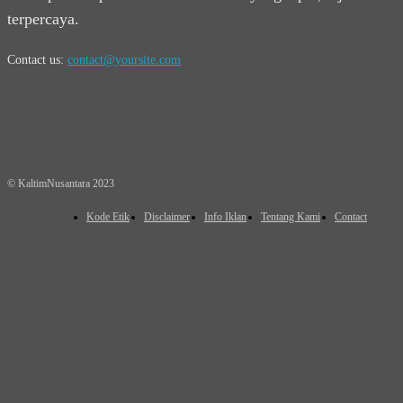
terpercaya.
Contact us:
contact@yoursite.com
© KaltimNusantara 2023
Kode Etik
Disclaimer
Info Iklan
Tentang Kami
Contact