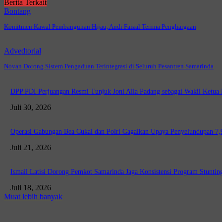
Berita Terkait
Bontang
Komitmen Kawal Pembangunan Hijau, Andi Faizal Terima Penghargaan
Advedtorial
Novan Dorong Sistem Pengaduan Terintegrasi di Seluruh Pesantren Samarinda
DPP PDI Perjuangan Resmi Tunjuk Joni Alla Padang sebagai Wakil Ketu
Juli 30, 2026
Operasi Gabungan Bea Cukai dan Polri Gagalkan Upaya Penyelundupan 7,9 
Juli 21, 2026
Ismail Latisi Dorong Pemkot Samarinda Jaga Konsistensi Program Stunting
Juli 18, 2026
Muat lebih banyak