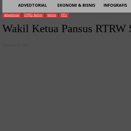
ADVEDTORIAL
EKONOMI & BISNIS
INFOGRAFIS
Advedtorial
DPRD Kaltim
Kaltim
PPU
Wakil Ketua Pansus RTRW S
Oktober 13, 2022