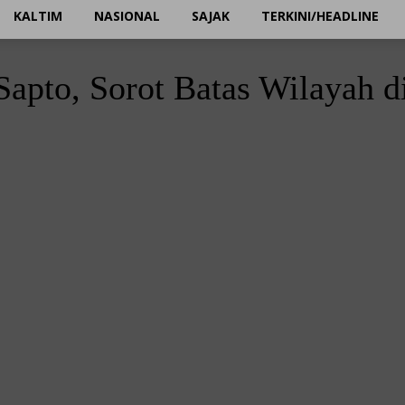
KALTIM
NASIONAL
SAJAK
TERKINI/HEADLINE
apto, Sorot Batas Wilayah d