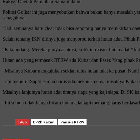
Rakyat Daerah Pemilihan Samarinda ini.
Politisi Golkar ini juga menyebutkan bahwa bukan hanya masalah yan
sebagainya.
“Jadi semuanya haru clear tidak bisa sepotong hanya memikirkan da
Selain tentang IKN dirinya juga menyoroti terkait hutan adat. Pih
“Kita undang. Mereka punya aspirasi, kritik termasuk hutan adat,” kat
Hutan ada yang termasuk RTRW ada Kubar dan Paser. Yang pihak Pan
“Misalnya Kubar mengajukan sekian ratus hutan adat ke pusat. Nanti 
Tapi menurut Sapto semua harus ada mekanismenya misalnya Kukar d
Misalnya lanjutnya hutan adat timnya siapa yang kaji siapa. Di SK kan
“Ini semua tidak hanya bicara hutan adat tapi memang harus berdasark
TAGS
DPRD Kaltim
Pansus RTRW