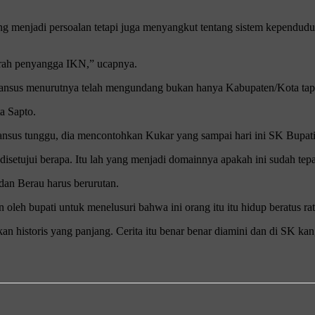
g menjadi persoalan tetapi juga menyangkut tentang sistem kependuduk
erah penyangga IKN,” ucapnya.
ak Pansus menurutnya telah mengundang bukan hanya Kabupaten/Kota t
a Sapto.
sus tunggu, dia mencontohkan Kukar yang sampai hari ini SK Bupati 
disetujui berapa. Itu lah yang menjadi domainnya apakah ini sudah tepa
an Berau harus berurutan.
 oleh bupati untuk menelusuri bahwa ini orang itu itu hidup beratus rat
an historis yang panjang. Cerita itu benar benar diamini dan di SK kan