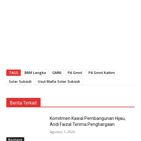
TAGS
BBM Langka
GMNI
PA GmnI
PA GmnI Kaltim
Solar Subsidi
Usut Mafia Solar Subsidi
Berita Terkait
Komitmen Kawal Pembangunan Hijau,
Andi Faizal Terima Penghargaan
Agustus 1, 2026
Bontang