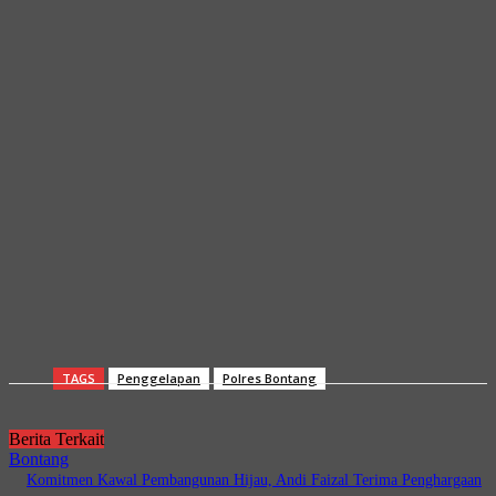
TAGS
Penggelapan
Polres Bontang
Berita Terkait
Bontang
Komitmen Kawal Pembangunan Hijau, Andi Faizal Terima Penghargaan