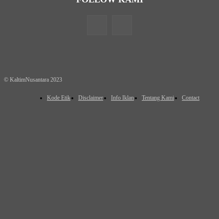
© KaltimNusantara 2023
Kode Etik
Disclaimer
Info Iklan
Tentang Kami
Contact