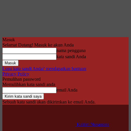
Masuk
Selamat Datang! Masuk ke akun Anda
nama pengguna
kata sandi Anda
Lupa kata sandi Anda? mendapatkan bantuan
Privacy Policy
Pemulihan password
Memulihkan kata sandi anda
email Anda
Sebuah kata sandi akan dikirimkan ke email Anda.
Kaltim Nusantara