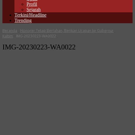
Profil
Sejarah
Terkini/Headline
Trending
Beranda
Honorer Tetap Bertahan, Berikan Ucapan ke Gubernur
Kaltim
IMG-20230223-WA0022
IMG-20230223-WA0022