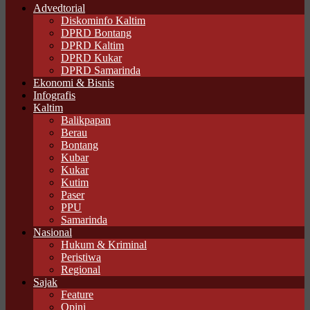
Advedtorial
Diskominfo Kaltim
DPRD Bontang
DPRD Kaltim
DPRD Kukar
DPRD Samarinda
Ekonomi & Bisnis
Infografis
Kaltim
Balikpapan
Berau
Bontang
Kubar
Kukar
Kutim
Paser
PPU
Samarinda
Nasional
Hukum & Kriminal
Peristiwa
Regional
Sajak
Feature
Opini