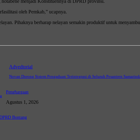
g notabene menjadi Konstituennya di DPRD provinsi.
fasilitasi oleh Pemkab,” ucapnya.
layan. Pihaknya berharap nelayan semakin produktif untuk menyambu
Advedtorial
Novan Dorong Sistem Pengaduan Terintegrasi di Seluruh Pesantren Samarind
Penghargaan
a
Agustus 1, 2026
a DPRD Bontang