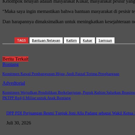
Kelompok nelayan adalah masyarakat Kukar, masyarakat pesisir yan
“Maka saya ingin memastikan bahwa bantuan masyarakat di pesisir ter
Dan harapannya dimaksimalkan untuk meningkatkan kesejahteraan ne
TAGS
Bantuan Nelayan
Kaltim
Kukar
Samsun
Berita Terkait
Bontang
Komitmen Kawal Pembangunan Hijau, Andi Faizal Terima Penghargaan
Advedtorial
Komitmen Wujudkan Pendidikan Berkelanjutan, Pupuk Kaltim Salurkan Beasisw
PKTPP Rp4,6 Miliar untuk Anak Bontang
DPP PDI Perjuangan Resmi Tunjuk Joni Alla Padang sebagai Wakil Ketu
Juli 30, 2026