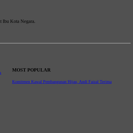
t Ibu Kota Negara.
MOST POPULAR
a
Komitmen Kawal Pembangunan Hijau, Andi Faizal Terima