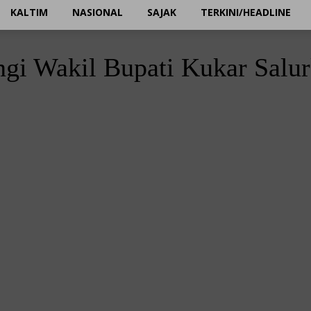
KALTIM
NASIONAL
SAJAK
TERKINI/HEADLINE
 Wakil Bupati Kukar Salur