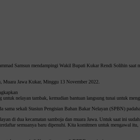
mad Samsun mendampingi Wakil Bupati Kukar Rendi Solihin saat m
Ulu, Muara Jawa Kukar, Minggu 13 November 2022.
ngkapkan
ang untuk nelayan tambak, kemudian bantuan langsung tunai untuk meng
 ada sama sekali Stasiun Pengisian Bahan Bakar Nelayan (SPBN) pada
yan di dua kecamatan samboja dan muara Jawa. Untuk saat ini sudah mu
erdaftar semuanya baru dipenuhi. Kita komitmen untuk mengawal itu, 