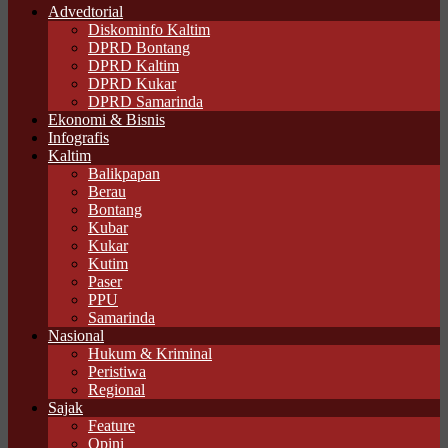
Advedtorial
Diskominfo Kaltim
DPRD Bontang
DPRD Kaltim
DPRD Kukar
DPRD Samarinda
Ekonomi & Bisnis
Infografis
Kaltim
Balikpapan
Berau
Bontang
Kubar
Kukar
Kutim
Paser
PPU
Samarinda
Nasional
Hukum & Kriminal
Peristiwa
Regional
Sajak
Feature
Opini