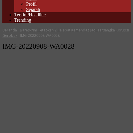
Profil
Sejarah
Terkini/Headline
Trending
Beranda
Bareskrim Tetapkan 2 Pejabat Kemendag Jadi Tersangka Korupsi
Gerobak
IMG-20220908-WA0028
IMG-20220908-WA0028