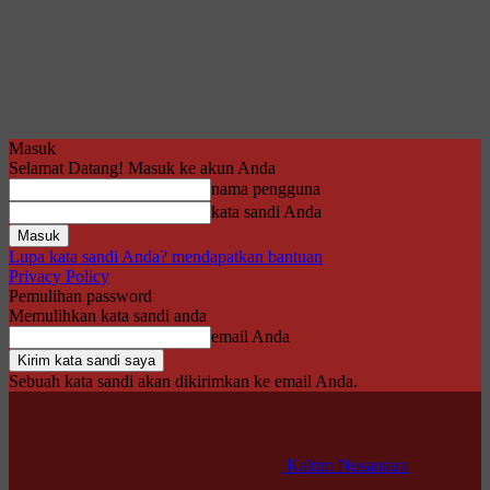
Masuk
Selamat Datang! Masuk ke akun Anda
nama pengguna
kata sandi Anda
Lupa kata sandi Anda? mendapatkan bantuan
Privacy Policy
Pemulihan password
Memulihkan kata sandi anda
email Anda
Sebuah kata sandi akan dikirimkan ke email Anda.
Kaltim Nusantara