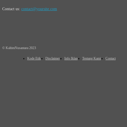
Contact us:
contact@yoursite.com
© KaltimNusantara 2023
Kode Etik
Disclaimer
Info Iklan
Tentang Kami
Contact