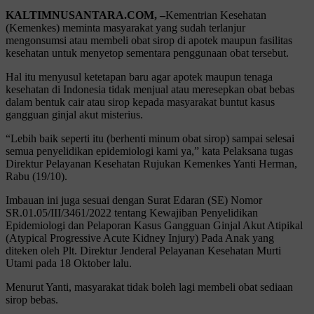
KALTIMNUSANTARA.COM, –
Kementrian Kesehatan
(Kemenkes) meminta masyarakat yang sudah terlanjur
mengonsumsi atau membeli obat sirop di apotek maupun fasilitas
kesehatan untuk menyetop sementara penggunaan obat tersebut.
Hal itu menyusul ketetapan baru agar apotek maupun tenaga
kesehatan di Indonesia tidak menjual atau meresepkan obat bebas
dalam bentuk cair atau sirop kepada masyarakat buntut kasus
gangguan ginjal akut misterius.
“Lebih baik seperti itu (berhenti minum obat sirop) sampai selesai
semua penyelidikan epidemiologi kami ya,” kata Pelaksana tugas
Direktur Pelayanan Kesehatan Rujukan Kemenkes Yanti Herman,
Rabu (19/10).
Imbauan ini juga sesuai dengan Surat Edaran (SE) Nomor
SR.01.05/III/3461/2022 tentang Kewajiban Penyelidikan
Epidemiologi dan Pelaporan Kasus Gangguan Ginjal Akut Atipikal
(Atypical Progressive Acute Kidney Injury) Pada Anak yang
diteken oleh Plt. Direktur Jenderal Pelayanan Kesehatan Murti
Utami pada 18 Oktober lalu.
Menurut Yanti, masyarakat tidak boleh lagi membeli obat sediaan
sirop bebas.