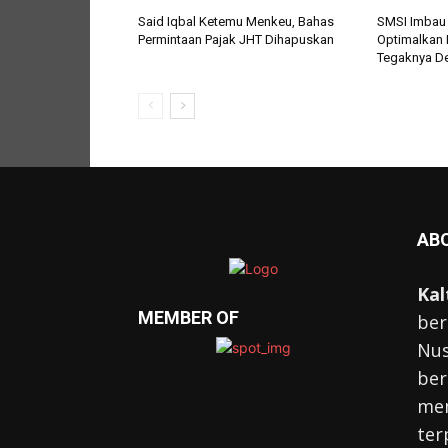
Said Iqbal Ketemu Menkeu, Bahas
SMSI Imbau
Permintaan Pajak JHT Dihapuskan
Optimalkan 
Tegaknya De
AB
Kal
MEMBER OF
ber
Nus
ber
mem
ter