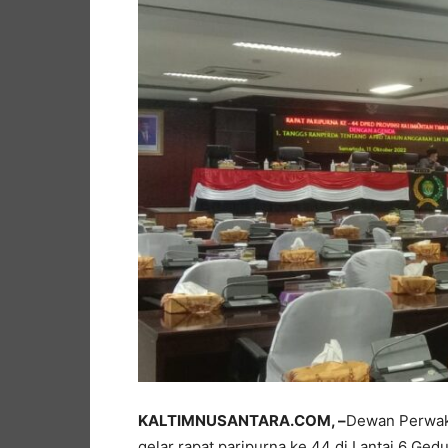
KALTIMNUSANTARA.COM, –
Dewan Perwaki
gelar rapat paripurna ke 44 di Lantai 6 Ge