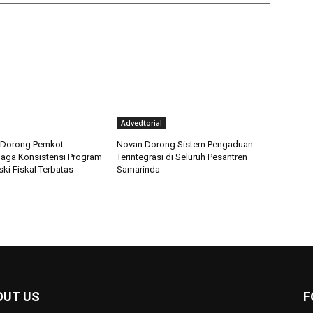
Advedtorial
si Dorong Pemkot
Novan Dorong Sistem Pengaduan
aga Konsistensi Program
Terintegrasi di Seluruh Pesantren
ki Fiskal Terbatas
Samarinda
OUT US
F