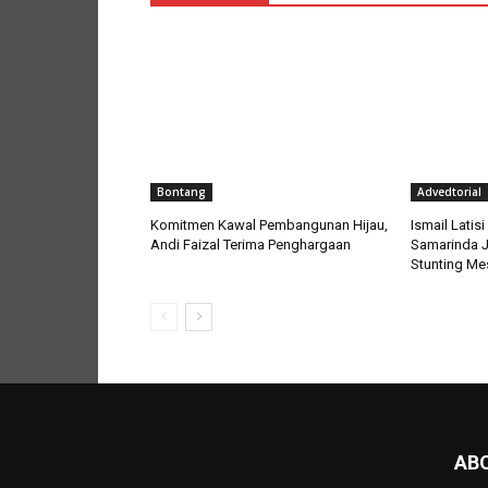
Bontang
Advedtorial
Komitmen Kawal Pembangunan Hijau,
Ismail Lati
Andi Faizal Terima Penghargaan
Samarinda J
Stunting Mes
AB