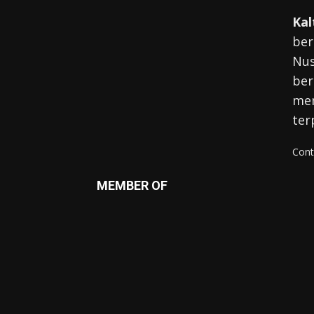
Kal
ber
Nus
ber
mem
ter
Cont
MEMBER OF