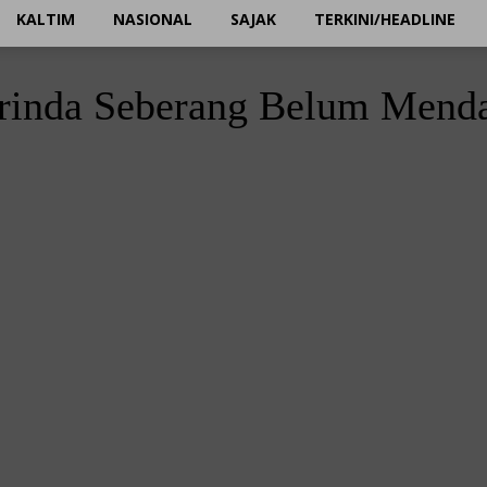
KALTIM
NASIONAL
SAJAK
TERKINI/HEADLINE
rinda Seberang Belum Menda