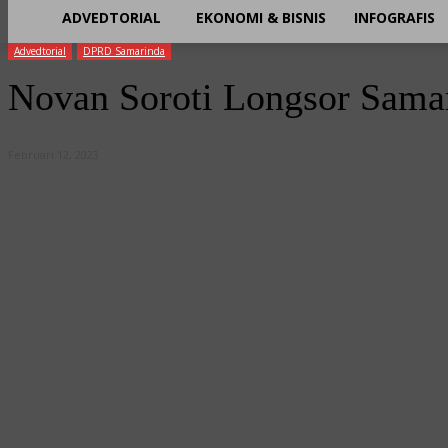
ADVEDTORIAL
EKONOMI & BISNIS
INFOGRAFIS
Advedtorial
DPRD Samarinda
Novan Soroti Longsor Sama
Februari 12, 2023