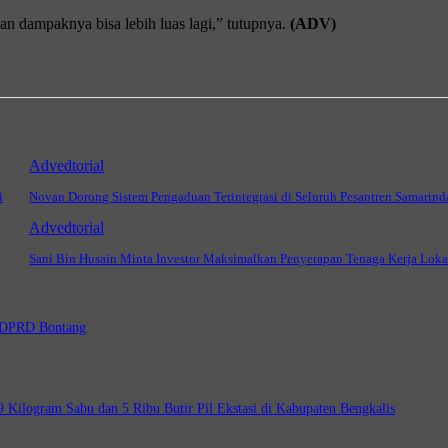
kan dampaknya bisa lebih luas lagi,” tutupnya.
(ADV)
Advedtorial
i
Novan Dorong Sistem Pengaduan Terintegrasi di Seluruh Pesantren Samarind
Advedtorial
Sani Bin Husain Minta Investor Maksimalkan Penyerapan Tenaga Kerja Loka
a DPRD Bontang
Kilogram Sabu dan 5 Ribu Butir Pil Ekstasi di Kabupaten Bengkalis