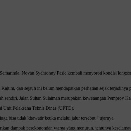
Samarinda, Novan Syahronny Pasie kembali menyoroti kondisi longsor 
altim, dan sejauh ini belum mendapatkan perhatian sejak terjadinya p
intah sendiri. Jalan Sultan Sulaiman merupakan kewenangan Pemprov Ka
lui Unit Pelaksana Teknis Dinas (UPTD).
ga bisa tidak khawatir ketika melalui jalur tersebut,” ujarnya.
berikan dampak perekonomian warga yang menurun, tentunya keselamata