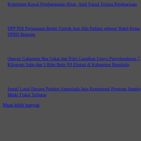
Komitmen Kawal Pembangunan Hijau, Andi Faizal Terima Penghargaan
DPP PDI Perjuangan Resmi Tunjuk Joni Alla Padang sebagai Wakil Ketua
DPRD Bontang
Operasi Gabungan Bea Cukai dan Polri Gagalkan Upaya Penyelundupan 7
Kilogram Sabu dan 5 Ribu Butir Pil Ekstasi di Kabupaten Bengkalis
Ismail Latisi Dorong Pemkot Samarinda Jaga Konsistensi Program Stuntin
Meski Fiskal Terbatas
Muat lebih banyak