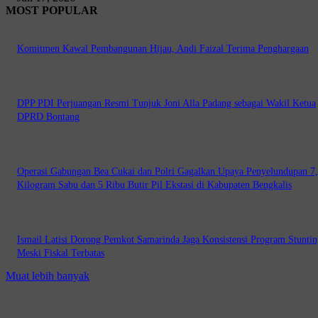
MOST POPULAR
Komitmen Kawal Pembangunan Hijau, Andi Faizal Terima Penghargaan
DPP PDI Perjuangan Resmi Tunjuk Joni Alla Padang sebagai Wakil Ketua
DPRD Bontang
Operasi Gabungan Bea Cukai dan Polri Gagalkan Upaya Penyelundupan 7
Kilogram Sabu dan 5 Ribu Butir Pil Ekstasi di Kabupaten Bengkalis
Ismail Latisi Dorong Pemkot Samarinda Jaga Konsistensi Program Stuntin
Meski Fiskal Terbatas
Muat lebih banyak