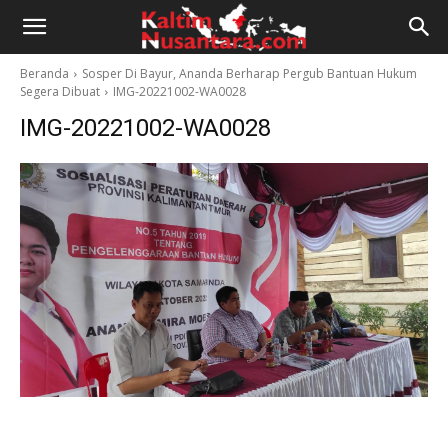
Kaltim
Beranda
Sosper Di Bayur, Ananda Berharap Pergub Bantuan Hukum
Segera Dibuat
IMG-20221002-WA0028
Nusantara
IMG-20221002-WA0028