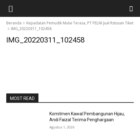
Kaltim
Beranda
Kepadatan Pemudik Mulai Terasa, PT PELNI Jual Rstusan Tiket
IMG_20220311_102458
Nusantara
IMG_20220311_102458
MOST READ
Komitmen Kawal Pembangunan Hijau,
Andi Faizal Terima Penghargaan
Agustus 1, 2026