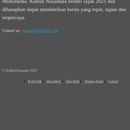
Multimedia. Kaltim Nusantara berdiri sejak 2021 dan
diharapkan dapat memberikan berita yang tepat, tajam dan
terpercaya.
Contact us:
contact@yoursite.com
© KaltimNusantara 2023
Kode Etik
Disclaimer
Info Iklan
Tentang Kami
Contact