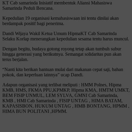
KT Cab samarinda Inisiatif membentuk Aliansi Mahasiswa
Samarinda Peduli Bencana.
Kepedulian 19 organisasi kemahasiswaan ini tentu dinilai akan
berdampak positif bagi penerima.
Dandi Wijaya Wakil Ketua Umum HipmaKT Cab Samarinda
Selaku Korlap menerangkan kepedulian sesama tentu harus muncul.
Dengan begitu, budaya gotong royong tetap akan tumbuh subur
hingga generasi yang berikutnya. Semangat solidaritas pun akan
terus berjalan.
“Nanti kita berikan bantuan mulai dari makanan cepat saji, bahan
pokok, dan keperluan lainnya” ucap Dandi.
Adapun organisasi yang terlibat meliputi : HMM Polnes, Hipma
KMB, HMS, FKMA PPU,KPMKP, Hipma KMA, HMTM UMKT,
BEM FISIP UNMUL, LEM SYLVA, GMNI Cab Samarinda,
KMB , HMI Cab Samarinda , FISIP UNTAG , HIMA BATAM,
KAPASISBON, HUKUM UNTAG , HMB BONTANG, HPMM ,
HIMA BUN POLITANI ,HPMM.