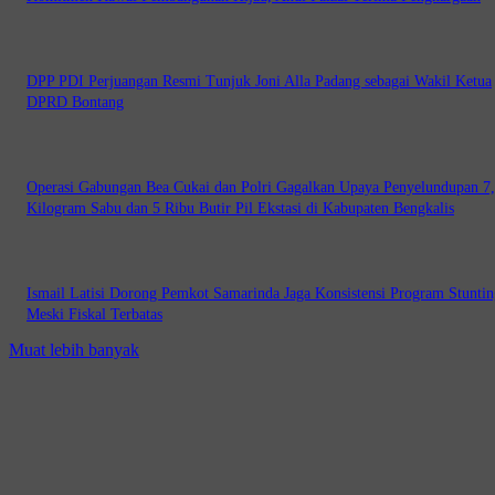
DPP PDI Perjuangan Resmi Tunjuk Joni Alla Padang sebagai Wakil Ketua
DPRD Bontang
Operasi Gabungan Bea Cukai dan Polri Gagalkan Upaya Penyelundupan 7
Kilogram Sabu dan 5 Ribu Butir Pil Ekstasi di Kabupaten Bengkalis
Ismail Latisi Dorong Pemkot Samarinda Jaga Konsistensi Program Stuntin
Meski Fiskal Terbatas
Muat lebih banyak