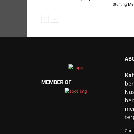
Stunting Mes
AB
Kal
MEMBER OF
ber
Nus
ber
mem
ter
Cont