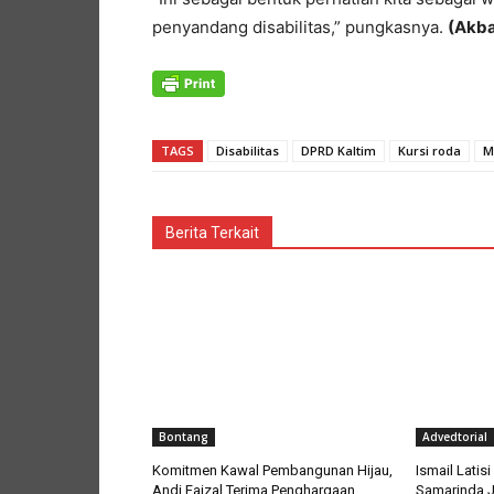
penyandang disabilitas,” pungkasnya.
(Akba
TAGS
Disabilitas
DPRD Kaltim
Kursi roda
M
Berita Terkait
Bontang
Advedtorial
Komitmen Kawal Pembangunan Hijau,
Ismail Lati
Andi Faizal Terima Penghargaan
Samarinda J