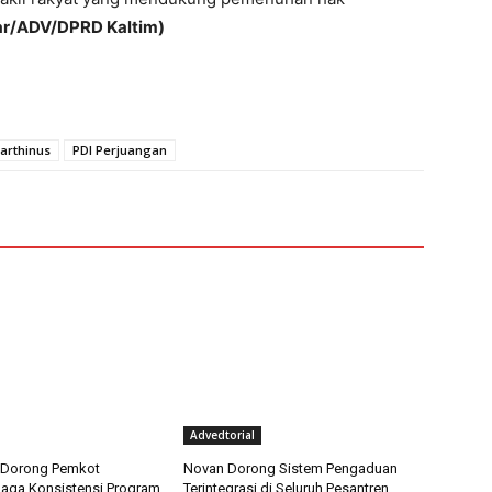
r/ADV/DPRD Kaltim)
arthinus
PDI Perjuangan
Advedtorial
si Dorong Pemkot
Novan Dorong Sistem Pengaduan
aga Konsistensi Program
Terintegrasi di Seluruh Pesantren