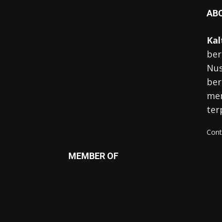
AB
Kal
ber
Nus
ber
mem
ter
Cont
MEMBER OF