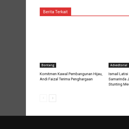
Berita Terkait
Bontang
Advedtorial
Komitmen Kawal Pembangunan Hijau,
Ismail Lati
Andi Faizal Terima Penghargaan
Samarinda J
Stunting Mes