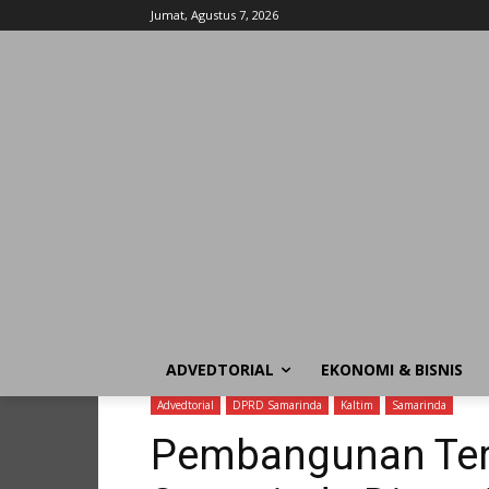
Jumat, Agustus 7, 2026
ADVEDTORIAL
EKONOMI & BISNIS
Advedtorial
DPRD Samarinda
Kaltim
Samarinda
Pembangunan Ter