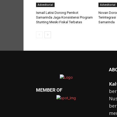
Advedtorial
Advedtorial
Ismail Latisi Dorong Pemkot
Novan Doro
Samarinda Jaga Konsistensi Program
Terintegrasi
Stunting Meski Fiskal Terbatas
Samarinda
AB
Kal
MEMBER OF
ber
Nus
ber
mem