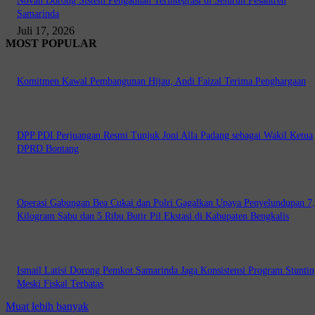
Novan Dorong Sistem Pengaduan Terintegrasi di Seluruh Pesantren
Samarinda
Juli 17, 2026
MOST POPULAR
Komitmen Kawal Pembangunan Hijau, Andi Faizal Terima Penghargaan
DPP PDI Perjuangan Resmi Tunjuk Joni Alla Padang sebagai Wakil Ketua
DPRD Bontang
Operasi Gabungan Bea Cukai dan Polri Gagalkan Upaya Penyelundupan 7
Kilogram Sabu dan 5 Ribu Butir Pil Ekstasi di Kabupaten Bengkalis
Ismail Latisi Dorong Pemkot Samarinda Jaga Konsistensi Program Stuntin
Meski Fiskal Terbatas
Muat lebih banyak