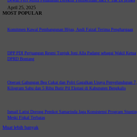
Dewan Pers Minta Penahanan Direktur Pemberitaan JakTV Tak Di proses
April 25, 2025
MOST POPULAR
Komitmen Kawal Pembangunan Hijau, Andi Faizal Terima Penghargaan
DPP PDI Perjuangan Resmi Tunjuk Joni Alla Padang sebagai Wakil Ketua
DPRD Bontang
Operasi Gabungan Bea Cukai dan Polri Gagalkan Upaya Penyelundupan 7
Kilogram Sabu dan 5 Ribu Butir Pil Ekstasi di Kabupaten Bengkalis
Ismail Latisi Dorong Pemkot Samarinda Jaga Konsistensi Program Stuntin
Meski Fiskal Terbatas
Muat lebih banyak