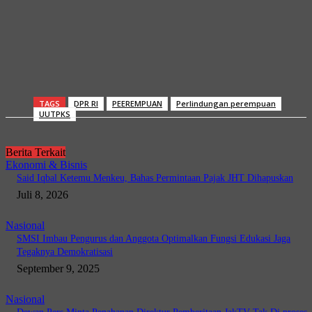
TAGS
DPR RI
PEEREMPUAN
Perlindungan perempuan
UUTPKS
Berita Terkait
Ekonomi & Bisnis
Said Iqbal Ketemu Menkeu, Bahas Permintaan Pajak JHT Dihapuskan
Juli 8, 2026
Nasional
SMSI Imbau Pengurus dan Anggota Optimalkan Fungsi Edukasi Jaga
Tegaknya Demokratisasi
September 9, 2025
Nasional