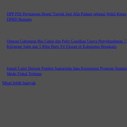
DPP PDI Perjuangan Resmi Tunjuk Joni Alla Padang sebagai Wakil Ketua
DPRD Bontang
Operasi Gabungan Bea Cukai dan Polri Gagalkan Upaya Penyelundupan 7
Kilogram Sabu dan 5 Ribu Butir Pil Ekstasi di Kabupaten Bengkalis
Ismail Latisi Dorong Pemkot Samarinda Jaga Konsistensi Program Stuntin
Meski Fiskal Terbatas
Muat lebih banyak