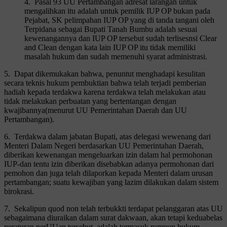
4. Pasal 93 UU Pertambangan adresat larangan untuk
mengalihkan itu adalah untuk pemilik IUP OP bukan pada
Pejabat, SK pelimpahan IUP OP yang di tanda tangani oleh
Terpidana sebagai Bupati Tanah Bumbu adalah sesuai
kewenangannya dan IUP OP tersebut sudah terlisesnsi Clear
and Clean dengan kata lain IUP OP itu tidak memiliki
masalah hukum dan sudah memenuhi syarat administrasi.
5. Dapat dikemukakan bahwa, penuntut menghadapi kesulitan
secara teknis hukum pembuktian bahwa telah terjadi pemberian
hadiah kepada terdakwa karena terdakwa telah melakukan atau
tidak melakukan perbuatan yang bertentangan dengan
kwajibannya(menurut UU Pemerintahan Daerah dan UU
Pertambangan).
6. Terdakwa dalam jabatan Bupati, atas delegasi wewenang dari
Menteri Dalam Negeri berdasarkan UU Pemerintahan Daerah,
diberikan kewenangan mengeluarkan izin dalam hal permohonan
IUP-dan tentu izin diberikan disebabkan adanya permohonan dari
pemohon dan juga telah dilaporkan kepada Menteri dalam urusan
pertambangan; suatu kewajiban yang lazim dilakukan dalam sistem
birokrasi.
7. Sekalipun quod non telah terbukkti terdapat pelanggaran atas UU
sebagaimana diuraikan dalam surat dakwaan, akan tetapi keduabelas
peraturan perUUan tersebut, adalah termasuk rumpun hukum