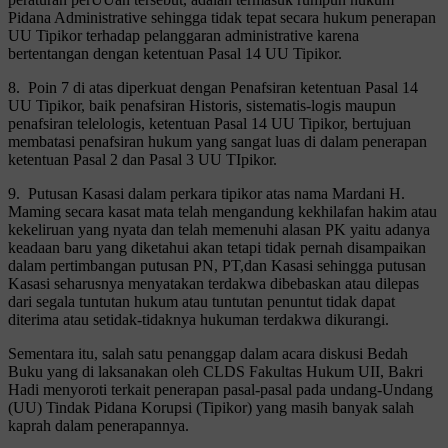
Pidana Administrative sehingga tidak tepat secara hukum penerapan
UU Tipikor terhadap pelanggaran administrative karena
bertentangan dengan ketentuan Pasal 14 UU Tipikor.
8. Poin 7 di atas diperkuat dengan Penafsiran ketentuan Pasal 14
UU Tipikor, baik penafsiran Historis, sistematis-logis maupun
penafsiran telelologis, ketentuan Pasal 14 UU Tipikor, bertujuan
membatasi penafsiran hukum yang sangat luas di dalam penerapan
ketentuan Pasal 2 dan Pasal 3 UU TIpikor.
9. Putusan Kasasi dalam perkara tipikor atas nama Mardani H.
Maming secara kasat mata telah mengandung kekhilafan hakim atau
kekeliruan yang nyata dan telah memenuhi alasan PK yaitu adanya
keadaan baru yang diketahui akan tetapi tidak pernah disampaikan
dalam pertimbangan putusan PN, PT,dan Kasasi sehingga putusan
Kasasi seharusnya menyatakan terdakwa dibebaskan atau dilepas
dari segala tuntutan hukum atau tuntutan penuntut tidak dapat
diterima atau setidak-tidaknya hukuman terdakwa dikurangi.
Sementara itu, salah satu penanggap dalam acara diskusi Bedah
Buku yang di laksanakan oleh CLDS Fakultas Hukum UII, Bakri
Hadi menyoroti terkait penerapan pasal-pasal pada undang-Undang
(UU) Tindak Pidana Korupsi (Tipikor) yang masih banyak salah
kaprah dalam penerapannya.