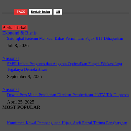
TAGS
Bedah buku
UII
Berita Terkait
Ekonomi & Bisnis
Said Iqbal Ketemu Menkeu, Bahas Permintaan Pajak JHT Dihapuskan
Juli 8, 2026
Nasional
SMSI Imbau Pengurus dan Anggota Optimalkan Fungsi Edukasi Jaga
Tegaknya Demokratisasi
September 9, 2025
Nasional
Dewan Pers Minta Penahanan Direktur Pemberitaan JakTV Tak Di proses
April 25, 2025
MOST POPULAR
Komitmen Kawal Pembangunan Hijau, Andi Faizal Terima Penghargaan