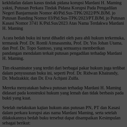
kekhilafan dalam kasus tindak pidana korupsi Mardani H. Maming
yakni, Putusan Perkara Tindak Pidana Korupsi Pada Pengadilan
Negeri Banjarmasin Nomor 40/Pid.Sus-TPK/2022/PN.BJM. jo
Putusan Banding Nomor 03/Pid.Sus-TPK/2023/PT.BJM. jo Putusan
Kasasi Nomor 3741 K/Pid.Sus/2023 Atas Nama Terdakwa Mardani
H. Maming
Acara bedah buku ini turut dihadiri oleh para ahli hukum terkemuka,
termasuk Prof. Dr. Romli Atmasasmita, Prof. Dr. Yos Johan Utama,
dan Prof. Dr. Topo Santoso, yang semuanya memberikan
pandangan mendalam terkait putusan pengadilan terhadap Mardani
H. Maming.
Tim eksaminator yang terdiri dari berbagai pakar hukum juga terlibat
dalam penyusunan buku ini, seperti Prof. Dr. Ridwan Khairandy,
Dr. Mudzakkir, dan Dr. Eva Achjani Zulfa.
Mereka menyatakan bahwa putusan terhadap Mardani H. Maming
didasari pada konstruksi hukum yang lemah dan tidak berbasis pada
bukti yang kuat.
Setelah melakukan kajian hukum atas putusan PN, PT dan Kasasi
dalam perkara korupsi atas nama Mardani Maming, serta setelah
dilakukannya bedah buku tersebut dapat disampaikan Kesimpulan
sebagai berikut: