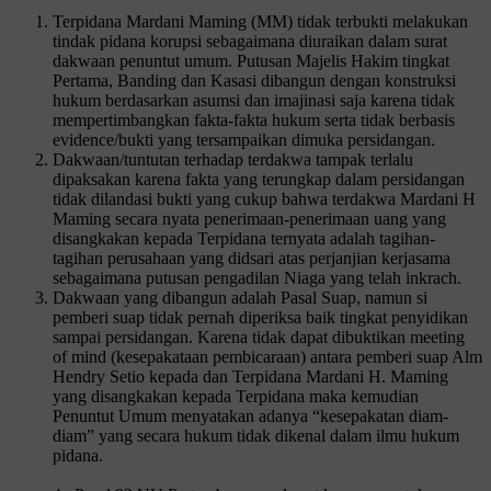
Terpidana Mardani Maming (MM) tidak terbukti melakukan
tindak pidana korupsi sebagaimana diuraikan dalam surat
dakwaan penuntut umum. Putusan Majelis Hakim tingkat
Pertama, Banding dan Kasasi dibangun dengan konstruksi
hukum berdasarkan asumsi dan imajinasi saja karena tidak
mempertimbangkan fakta-fakta hukum serta tidak berbasis
evidence/bukti yang tersampaikan dimuka persidangan.
Dakwaan/tuntutan terhadap terdakwa tampak terlalu
dipaksakan karena fakta yang terungkap dalam persidangan
tidak dilandasi bukti yang cukup bahwa terdakwa Mardani H
Maming secara nyata penerimaan-penerimaan uang yang
disangkakan kepada Terpidana ternyata adalah tagihan-
tagihan perusahaan yang didsari atas perjanjian kerjasama
sebagaimana putusan pengadilan Niaga yang telah inkrach.
Dakwaan yang dibangun adalah Pasal Suap, namun si
pemberi suap tidak pernah diperiksa baik tingkat penyidikan
sampai persidangan. Karena tidak dapat dibuktikan meeting
of mind (kesepakataan pembicaraan) antara pemberi suap Alm
Hendry Setio kepada dan Terpidana Mardani H. Maming
yang disangkakan kepada Terpidana maka kemudian
Penuntut Umum menyatakan adanya “kesepakatan diam-
diam” yang secara hukum tidak dikenal dalam ilmu hukum
pidana.