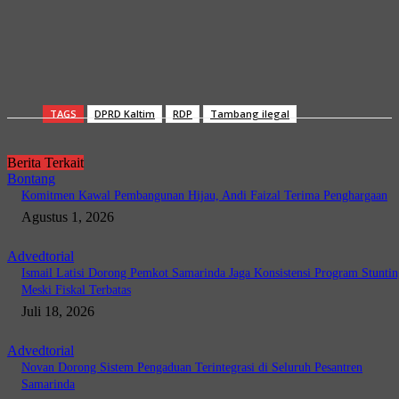
TAGS
DPRD Kaltim
RDP
Tambang ilegal
Berita Terkait
Bontang
Komitmen Kawal Pembangunan Hijau, Andi Faizal Terima Penghargaan
Agustus 1, 2026
Advedtorial
Ismail Latisi Dorong Pemkot Samarinda Jaga Konsistensi Program Stuntin
Meski Fiskal Terbatas
Juli 18, 2026
Advedtorial
Novan Dorong Sistem Pengaduan Terintegrasi di Seluruh Pesantren
Samarinda