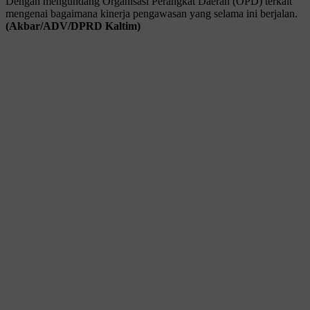
Dengan mengundang Organisasi Perangkat Daerah (OPD) terkait
mengenai bagaimana kinerja pengawasan yang selama ini berjalan.
(Akbar/ADV/DPRD Kaltim)