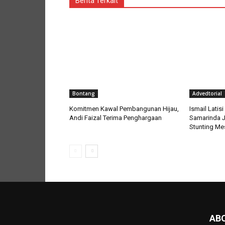
Berita Terkait
Bontang
Advedtorial
Komitmen Kawal Pembangunan Hijau,
Ismail Lati
Andi Faizal Terima Penghargaan
Samarinda J
Stunting Mes
AB