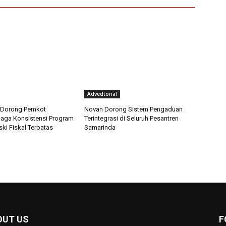
Advedtorial
si Dorong Pemkot
Novan Dorong Sistem Pengaduan
aga Konsistensi Program
Terintegrasi di Seluruh Pesantren
ki Fiskal Terbatas
Samarinda
OUT US
F