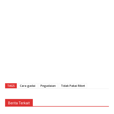
TAGS
Cara gadai
Pegadaian
Tidak Pakai Ribet
Berita Terkait