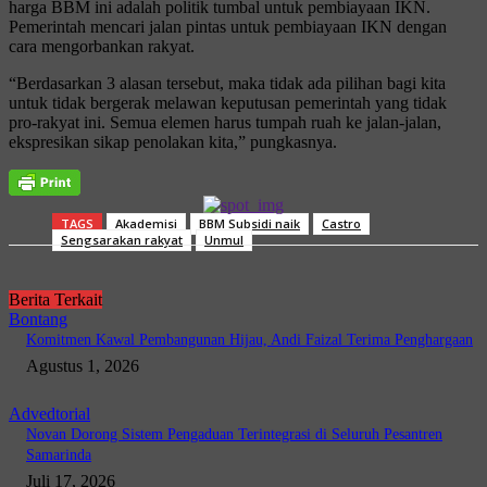
harga BBM ini adalah politik tumbal untuk pembiayaan IKN.
Pemerintah mencari jalan pintas untuk pembiayaan IKN dengan
cara mengorbankan rakyat.
“Berdasarkan 3 alasan tersebut, maka tidak ada pilihan bagi kita
untuk tidak bergerak melawan keputusan pemerintah yang tidak
pro-rakyat ini. Semua elemen harus tumpah ruah ke jalan-jalan,
ekspresikan sikap penolakan kita,” pungkasnya.
TAGS
Akademisi
BBM Subsidi naik
Castro
Sengsarakan rakyat
Unmul
Berita Terkait
Bontang
Komitmen Kawal Pembangunan Hijau, Andi Faizal Terima Penghargaan
Agustus 1, 2026
Advedtorial
Novan Dorong Sistem Pengaduan Terintegrasi di Seluruh Pesantren
Samarinda
Juli 17, 2026