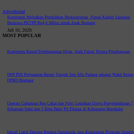
Advedtorial
Komitmen Wujudkan Pendidikan Berkelanjutan, Pupuk Kaltim Salurkan
Beasiswa PKTPP Rp4,6 Miliar untuk Anak Bontang
Juli 16, 2026
MOST POPULAR
Komitmen Kawal Pembangunan Hijau, Andi Faizal Terima Penghargaan
DPP PDI Perjuangan Resmi Tunjuk Joni Alla Padang sebagai Wakil Ketua
DPRD Bontang
Operasi Gabungan Bea Cukai dan Polri Gagalkan Upaya Penyelundupan 7
Kilogram Sabu dan 5 Ribu Butir Pil Ekstasi di Kabupaten Bengkalis
Ismail Latisi Dorong Pemkot Samarinda Jaga Konsistensi Program Stuntin