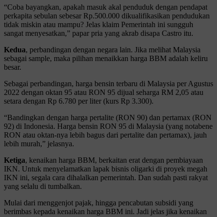
“Coba bayangkan, apakah masuk akal penduduk dengan pendapat
perkapita sebulan sebesar Rp.500.000 dikualifikasikan pendudukan
tidak miskin atau mampu? Jelas klaim Pemerintah ini sungguh
sangat menyesatkan,” papar pria yang akrab disapa Castro itu.
Kedua
, perbandingan dengan negara lain. Jika melihat Malaysia
sebagai sample, maka pilihan menaikkan harga BBM adalah keliru
besar.
Sebagai perbandingan, harga bensin terbaru di Malaysia per Agustus
2022 dengan oktan 95 atau RON 95 dijual seharga RM 2,05 atau
setara dengan Rp 6.780 per liter (kurs Rp 3.300).
“Bandingkan dengan harga pertalite (RON 90) dan pertamax (RON
92) di Indonesia. Harga bensin RON 95 di Malaysia (yang notabene
RON atau oktan-nya lebih bagus dari pertalite dan pertamax), jauh
lebih murah,” jelasnya.
Ketiga
, kenaikan harga BBM, berkaitan erat dengan pembiayaan
IKN. Untuk menyelamatkan lapak bisnis oligarki di proyek megah
IKN ini, segala cara dihalalkan pemerintah. Dan sudah pasti rakyat
yang selalu di tumbalkan.
Mulai dari menggenjot pajak, hingga pencabutan subsidi yang
berimbas kepada kenaikan harga BBM ini. Jadi jelas jika kenaikan