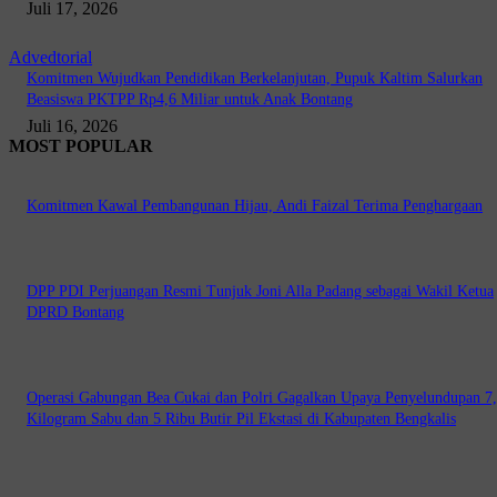
Juli 17, 2026
Advedtorial
Komitmen Wujudkan Pendidikan Berkelanjutan, Pupuk Kaltim Salurkan
Beasiswa PKTPP Rp4,6 Miliar untuk Anak Bontang
Juli 16, 2026
MOST POPULAR
Komitmen Kawal Pembangunan Hijau, Andi Faizal Terima Penghargaan
DPP PDI Perjuangan Resmi Tunjuk Joni Alla Padang sebagai Wakil Ketua
DPRD Bontang
Operasi Gabungan Bea Cukai dan Polri Gagalkan Upaya Penyelundupan 7
Kilogram Sabu dan 5 Ribu Butir Pil Ekstasi di Kabupaten Bengkalis