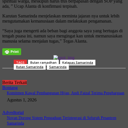
spiritual warga, meskipun harus trus berpapasan dengan SOP yang
ada, ” Ucap Alanta di konfirmasi terpisah.
Karutan Samarinda menjelaskan meminta jajaran nya untuk lebih
mengutamakan kemanusiaan dalam melakukan pengamanan.
“Saya juga mengerti ada beban bagi anggota saya yang bertugas di
tengah puasa ini, namun saya mengingat kan untuk memanusiakan
manusia selama menjalan tugas,” Tegas Alanta.
TAGS
Bulan ramadhan
Kalapas Samarinda
Rutan Samarinda
Samarinda
Berita Terkait
Bontang
Komitmen Kawal Pembangunan Hijau, Andi Faizal Terima Penghargaan
Agustus 1, 2026
Advedtorial
Novan Dorong Sistem Pengaduan Terintegrasi di Seluruh Pesantren
Samarinda