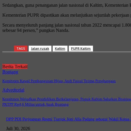
Sedangkan, guna penanganan jalan nasional di Kaltim, Kementerian 
Kementerian PUPR dipastikan akan melanjutkan sejumlah pekerjaan pe
Secara menyeluruh panjang jalan nasional tahun 2022 mencapai 1.806,
sebesar 94 persen,” pungkas Nanda.
TAGS
Jalan rusak
Kaltim
PUPR Kaltim
Berita Terkait
Bontang
Komitmen Kawal Pembangunan Hijau, Andi Faizal Terima Penghargaan
Advedtorial
Komitmen Wujudkan Pendidikan Berkelanjutan, Pupuk Kaltim Salurkan Beasisw
PKTPP Rp4,6 Miliar untuk Anak Bontang
DPP PDI Perjuangan Resmi Tunjuk Joni Alla Padang sebagai Wakil Ketu
Juli 30, 2026