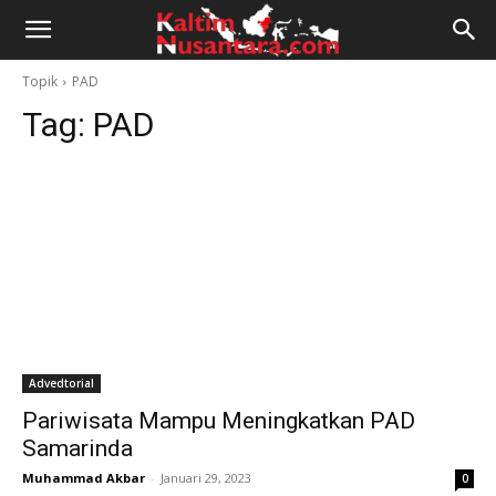
Kaltim
Topik
PAD
Tag:
PAD
Nusantara
Advedtorial
Pariwisata Mampu Meningkatkan PAD
Samarinda
Muhammad Akbar
-
Januari 29, 2023
0